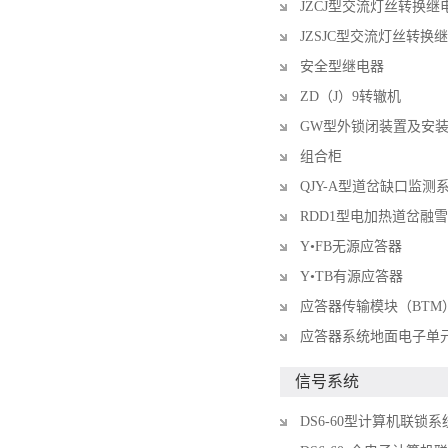
JZCJ型交流灯丝转换继
JZSJC型交流灯丝转换
安全型继电器
ZD（J）9转辙机
GW型外锁闭装置及安
组合柜
QJY-A型道岔缺口监测
RDD1型电加热道岔融
Y•FB无源应答器
Y•TB有源应答器
应答器传输模块（BTM
应答器系统地面电子单元
信号系统
DS6-60型计算机联锁系