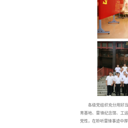
各级党组织充分用好
育基地、雷锋纪念馆、工
党性，在聆听雷锋事迹中厚