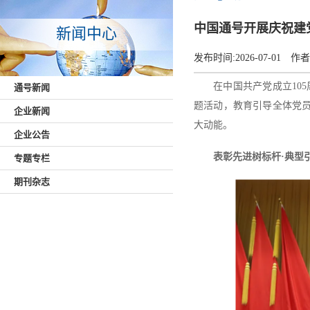
中国通号开展庆祝建党
新闻中心
发布时间:
2026-07-01
作者
在中国共产党成立10
通号新闻
题活动，教育引导全体党员
企业新闻
大动能。
企业公告
表彰先进树标杆·典型
专题专栏
期刊杂志