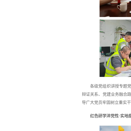
各级党组织讲授专题党
辩证关系、党建业务融合
导广大党员牢固树立重实干
红色研学淬党性·实地