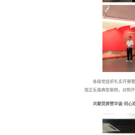
各级党组织扎实开展
观正反面典型案例，对照开
共聚荧屏赞华诞·同心